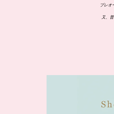
プレオ
又、普