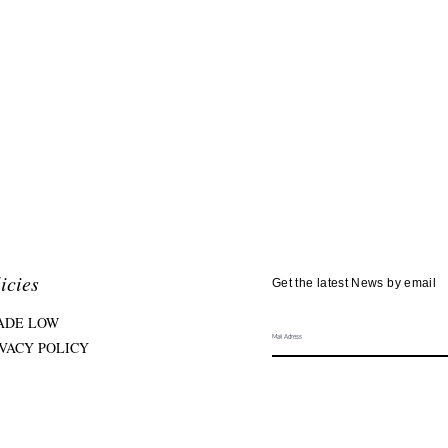
icies
Get the latest News by email
ADE LOW
IVACY POLICY