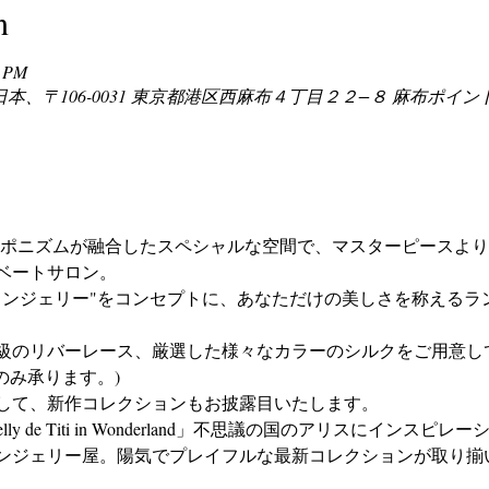
n
0 PM
ier＆Salon, 日本、〒106-0031 東京都港区西麻布４丁目２２−８ 麻布ポ
の世界観とジャポニズムが融合したスペシャルな空間で、マスターピース
ベートサロン。
ランジェリー"をコンセプトに、あなただけの美しさを称えるラ
級のリバーレース、厳選した様々なカラーのシルクをご用意し
のみ承ります。)
して、新作コレクションもお披露目いたします。
y de Titi in Wonderland」不思議の国のアリスにインス
ンジェリー屋。陽気でプレイフルな最新コレクションが取り揃