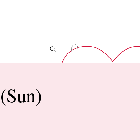
8(Sun)
。